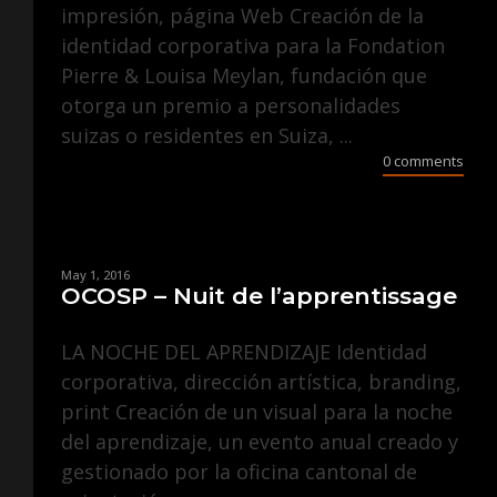
impresión, página Web Creación de la
identidad corporativa para la Fondation
Pierre & Louisa Meylan, fundación que
otorga un premio a personalidades
suizas o residentes en Suiza, ...
0 comments
May 1, 2016
OCOSP – Nuit de l’apprentissage
LA NOCHE DEL APRENDIZAJE Identidad
corporativa, dirección artística, branding,
print Creación de un visual para la noche
del aprendizaje, un evento anual creado y
gestionado por la oficina cantonal de